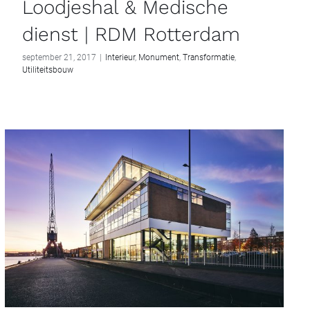
Loodjeshal & Medische
dienst | RDM Rotterdam
september 21, 2017
|
Interieur
,
Monument
,
Transformatie
,
Utiliteitsbouw