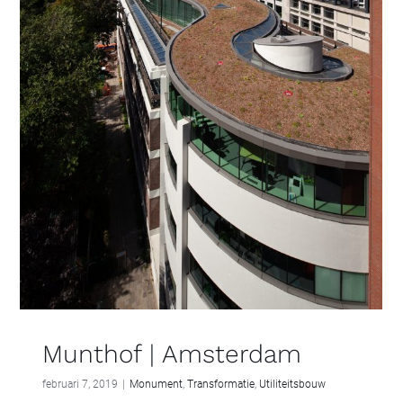
Munthof | Amsterdam
februari 7, 2019
|
Monument
,
Transformatie
,
Utiliteitsbouw