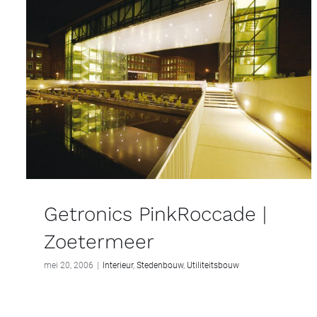
Getronics PinkRoccade |
Zoetermeer
mei 20, 2006
|
Interieur
,
Stedenbouw
,
Utiliteitsbouw