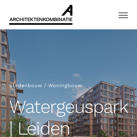
Ga
naar
inhoud
Stedenbouw / Woningbouw
Watergeuspark
| Leiden