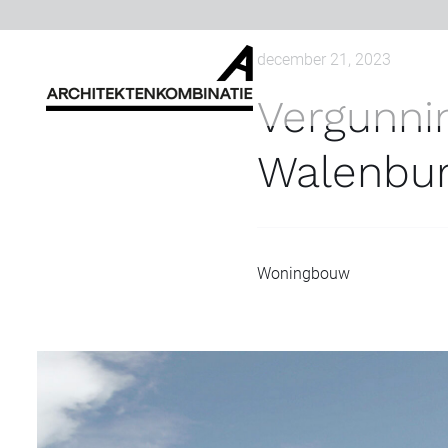
Ga
naar
december 21, 2023
inhoud
Vergunni
Walenbur
Woningbouw