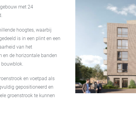
engebouw met 24
d.
illende hoogtes, waarbij
deeld is in een plint en een
aarheid van het
m en de horizontale banden
n bouwblok.
groenstrook en voetpad als
rgvuldig gepositioneerd en
ele groenstrook te kunnen