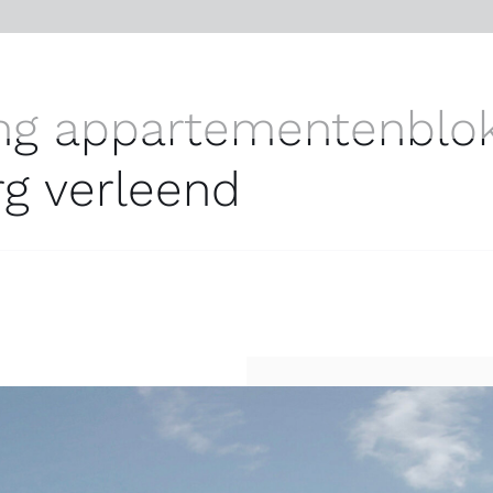
ng appartementenblok
g verleend